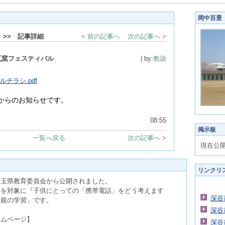
岡中百景
>> 記事詳細
< 前の記事へ
次の記事へ >
瓦窯フェスティバル
| by:
教諭
チラシ.pdf
からのお知らせです。
08:55
掲示板
一覧へ戻る
次の記事へ >
現在公
リンクリ
埼玉県教育委員会から公開されました。
者を対象に『子供にとっての「携帯電話」をどう考えます
深谷
「親の学習」です。
深谷
ームページ】
深谷