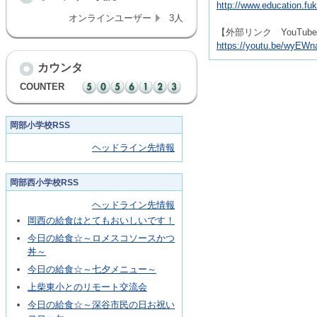
http://www.education.fu
オンラインユーザー
3人
【外部リンク YouTub
https://youtu.be/wyEW
カウンタ
COUNTER
岡部小学校RSS
ヘッドライン先情報
岡部西小学校RSS
ヘッドライン先情報
岡西の給食はとてもおいしいです！
今日の給食☆～ロメスコソースかつ
丼～
今日の給食☆～七夕メニュー～
上柴東小とのリモート交流会
今日の給食☆～深谷市民の日お祝い