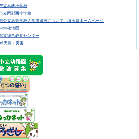
市立本郷小学校
市立岡部西小学校
県公立高等学校入学者選抜について - 埼玉県ホームページ
中学校地図
県立総合教育センター
oo!天気・災害