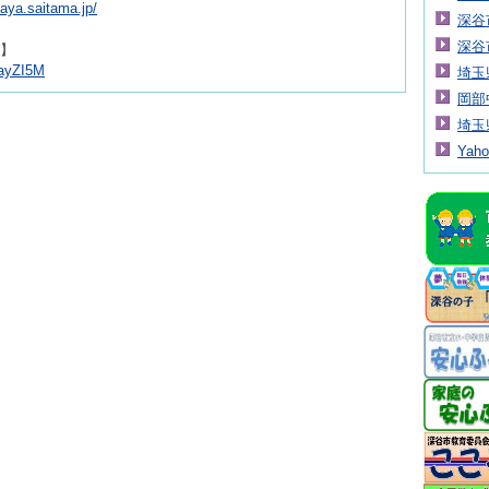
kaya.saitama.jp/
深谷
深谷
e】
nayZI5M
埼玉
岡部
埼玉
Yah