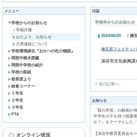
メニュー
日誌
学校外からのお知らせ
学校からのお知らせ
学校評価
2024/06/20
煉
おたより、お知らせ
欠席連絡について
煉瓦窯フェスティバル
学校環境緑化『おかべの杜の物語』
岡部中樹木図鑑
深谷市文化振興課
岡部中学校の紹介
学校の取組
校長室より
< 前の記事へ
給食コーナー
１年生
２年生
お知らせ
３年生
「親の学習」の動画が
PTA
中学生の子を持つ保護
か？』をテーマとした
【深谷市教育委員会ホ
オンライン状況